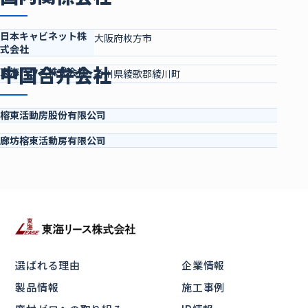
日本キャビネット株
大阪府枚方市
式会社
中国合弁会社
東海ハウス株式会社
香川県綾歌郡綾川町
榕東活動房股份有限公司
廊坊榕東活動
房
有限公司
選ばれる理由
企業情報
製品情報
施工事例